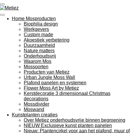
Ga
direct
naar
Home Mosproducten
de
Biophilia design
hoofdinhoud
Werkgevers
Custom made
Akoestiek verbetering
Duurzaamheid
Nature matters
Onderhoudsvrij
Waarom Mos
Mossoorten
Producten van Metiez
Urban Jungle Moss Wall
Plafond panelen en systemen
Flower Moss Art by Metiez
Kerstdecoratie 3 dimensionaal Christmas
decorations
Mossdivider
Moswand
Kunstplanten creaties
Over Metiez onderhoudsvrije binnen begroening
NIEUW Exclusieve kunst planten panelen
Nieuw: Plantencirkel voor aan het plafond, muur of