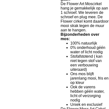
De Flower Art Moscirkel
hang je gemakkelijk op aan
1 schroef. We leveren de
schroef en plug mee. De
Flower cirkel komt daardoor
mooi strak tegen de muur
aan te hangen.
Bijzonderheden over
mos:
100% natuurlijk
0% onderhoud géén
water of licht nodig
Stofafstotend ( kan
niet tegen stof van
een verbouwing
uiteraard)
Ons mos blijft
jarenlang mooi, fris en
op kleur
Ook de varens
hebben géén water,
licht of verzorging
nodig
Uniek en exclusief
De Flower Moss Art Cirkel