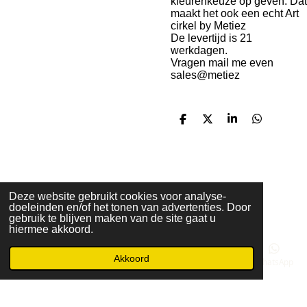
kleurenkeuze op geven. Dat
maakt het ook een echt Art
cirkel by Metiez
De levertijd is 21
werkdagen.
Vragen mail me even
sales@metiez
D
D
S
D
e
e
h
e
l
e
a
l
e
l
r
e
n
e
n
P
I
L
Deze website gebruikt cookies voor analyse-
doeleinden en/of het tonen van advertenties. Door
i
n
i
© 2020 - 2026 Metiez
gebruik te blijven maken van de site gaat u
n
s
n
hiermee akkoord.
t
t
k
e
a
e
Akkoord
r
g
d
E-mailadres
Telefoonnummer
Kaart
Instagram
WhatsApp
e
r
I
s
a
n
t
m