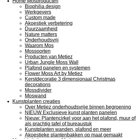
Home Mosproducten
Biophilia design
Werkgevers
Custom made
Akoestiek verbetering
Duurzaamheid
Nature matters
Onderhoudsvrij
Waarom Mos
Mossoorten
Producten van Metiez
Urban Jungle Moss Wall
Plafond panelen en systemen
Flower Moss Art by Metiez
Kerstdecoratie 3 dimensionaal Christmas
decorations
Mossdivider
Moswand
Kunstplanten creaties
Over Metiez onderhoudsvrije binnen begroening
NIEUW Exclusieve kunst planten panelen
Nieuw: Plantencirkel voor aan het plafond, muur of
als prachtig tafel of bureaustuk
Kunstplanten wanden, plafond en meer
Akoestieke plantenbakken op maat gemaakt