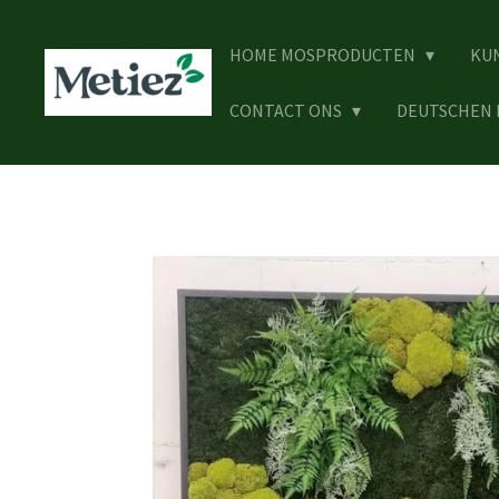
Ga
direct
HOME MOSPRODUCTEN
KU
naar
de
CONTACT ONS
DEUTSCHEN
hoofdinhoud