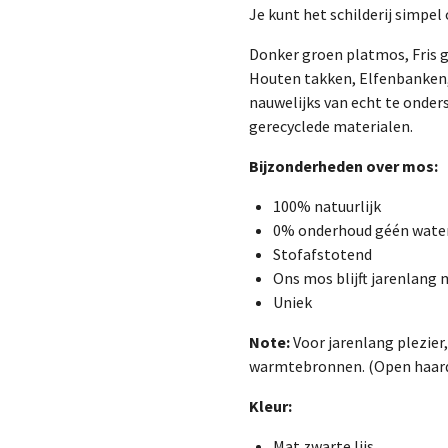
Je kunt het schilderij simpe
Donker groen platmos, Fris g
Houten takken, Elfenbanken,
nauwelijks van echt te onder
gerecyclede materialen.
Bijzonderheden over mos:
100% natuurlijk
0% onderhoud géén water 
Stofafstotend
Ons mos blijft jarenlang m
Uniek
Note:
Voor jarenlang plezier,
warmtebronnen. (Open haard,
Kleur:
Mat zwarte lijs