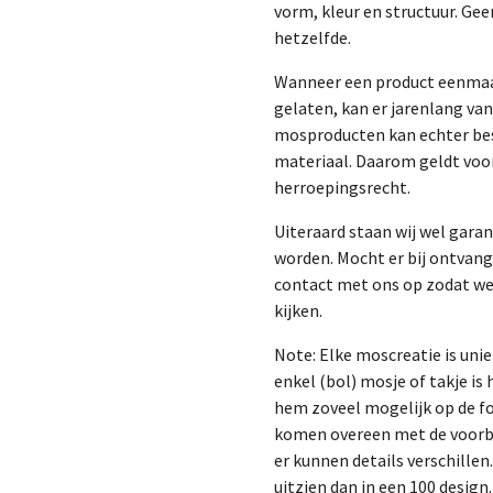
vorm, kleur en structuur. Gee
hetzelfde.
Wanneer een product eenmaal
gelaten, kan er jarenlang va
mosproducten kan echter bes
materiaal. Daarom geldt vo
herroepingsrecht.
Uiteraard staan wij wel gara
worden. Mocht er bij ontvangst
contact met ons op zodat w
kijken.
Note
: Elke moscreatie is uni
enkel (bol) mosje of takje is 
hem zoveel mogelijk op de foto
komen overeen met de voorbe
er kunnen details verschillen
uitzien dan in een 100 design