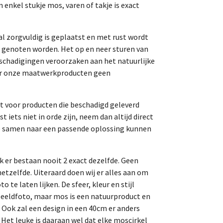
n enkel stukje mos, varen of takje is exact
 zorgvuldig is geplaatst en met rust wordt
n genoten worden. Het op en neer sturen van
chadigingen veroorzaken aan het natuurlijke
or onze maatwerkproducten geen
nt voor producten die beschadigd geleverd
 iets niet in orde zijn, neem dan altijd direct
e samen naar een passende oplossing kunnen
ek er bestaan nooit 2 exact dezelfde. Geen
hetzelfde. Uiteraard doen wij er alles aan om
 te laten lijken. De sfeer, kleur en stijl
eldfoto, maar mos is een natuurproduct en
. Ook zal een design in een 40cm er anders
. Het leuke is daaraan wel dat elke moscirkel