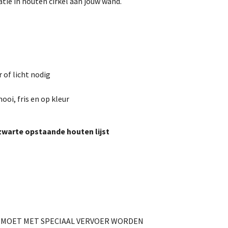
ie in houten cirkel aan jouw wand.
of licht nodig
ooi, fris en op kleur
zwarte opstaande houten lijst
E MOET MET SPECIAAL VERVOER WORDEN