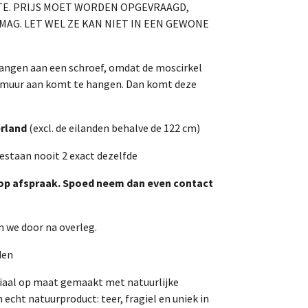
OTE. PRIJS MOET WORDEN OPGEVRAAGD,
MAG. LET WEL ZE KAN NIET IN EEN GEWONE
 hangen aan een schroef, omdat de moscirkel
 muur aan komt te hangen. Dan komt deze
erland
(excl. de eilanden behalve de 122 cm)
bestaan nooit 2 exact dezelfde
 op afspraak. Spoed neem dan even contact
 we door na overleg.
den
iaal op maat gemaakt met natuurlijke
 echt natuurproduct: teer, fragiel en uniek in