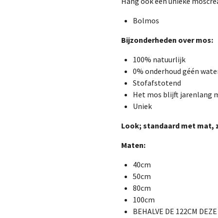
Hang ook een unieke moscreat
Bolmos
Bijzonderheden over mos:
100% natuurlijk
0% onderhoud géén water 
Stofafstotend
Het mos blijft jarenlang m
Uniek
Look; standaard met mat, 
Maten:
40cm
50cm
80cm
100cm
BEHALVE DE 122CM DEZ