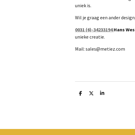
uniek is.
Wil je graag een ander design
0031 (6)-34233194
Hans Wes
unieke creatie.
Mail:
sales@metiez.com
D
D
S
e
e
h
l
e
a
e
l
r
n
e