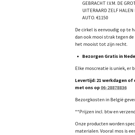
GEBRACHT I.V.M. DE GR
UITERAARD ZELF HALEN 
AUTO. €1150
De cirkel is eenvoudig op te
dan ook mooi strak tegen de
het mooist tot zijn recht.
Bezorgen
Gratis in Ned
Elke moscreatie is uniek, er 
Levertijd: 21 werkdagen of
met ons op
06-28878836
Bezorgkosten in België geven
**Prijzen incl. btw en verzen
Onze producten worden spec
materialen. Vooral mos is een