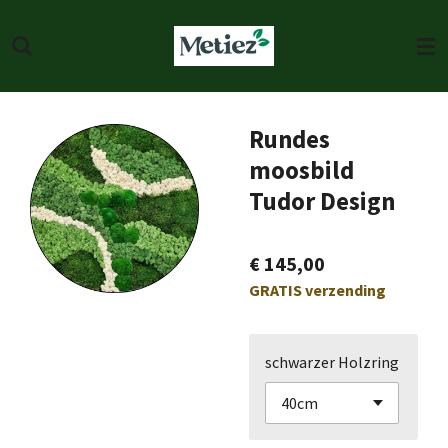
Ga
direct
naar
de
hoofdinhoud
Rundes
moosbild
Tudor Design
€ 145,00
GRATIS verzending
schwarzer Holzring