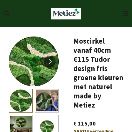
Ga
direct
naar
de
hoofdinhoud
Moscirkel
vanaf 40cm
€115 Tudor
design fris
groene kleuren
met naturel
made by
Metiez
€ 115,00
GRATIS verzending