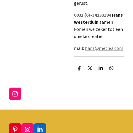
gerust.
0031 (6)-34233194
Hans
Westerduin
samen
komen we zeker tot een
unieke creatie
mail:
hans@metiez.com
D
D
S
D
e
e
h
e
l
e
a
l
e
l
r
e
n
e
n
I
n
s
t
a
g
r
P
I
L