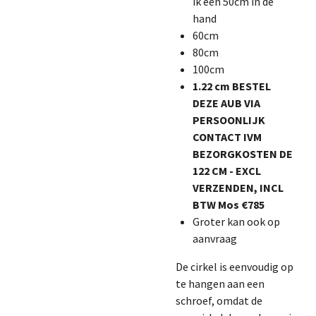
ik een 50cm in de
hand
60cm
80cm
100cm
1.22 cm
BESTEL
DEZE AUB VIA
PERSOONLIJK
CONTACT IVM
BEZORGKOSTEN DE
122 CM - EXCL
VERZENDEN, INCL
BTW Mos €785
Groter kan ook op
aanvraag
De cirkel is eenvoudig op
te hangen aan een
schroef, omdat de