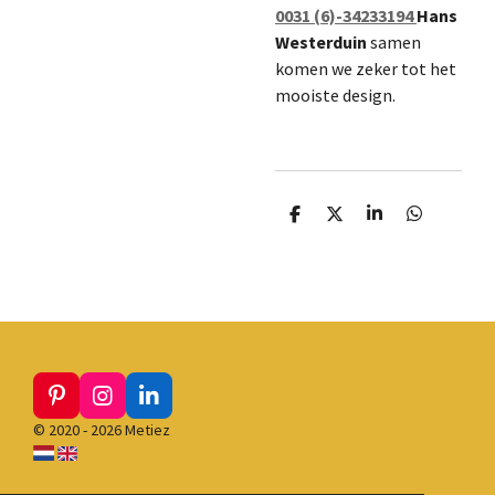
0031 (6)-34233194
Hans
Westerduin
samen
komen we zeker tot het
mooiste design.
D
D
S
D
e
e
h
e
l
e
a
l
e
l
r
e
n
e
n
P
I
L
i
n
i
© 2020 - 2026 Metiez
n
s
n
t
t
k
e
a
e