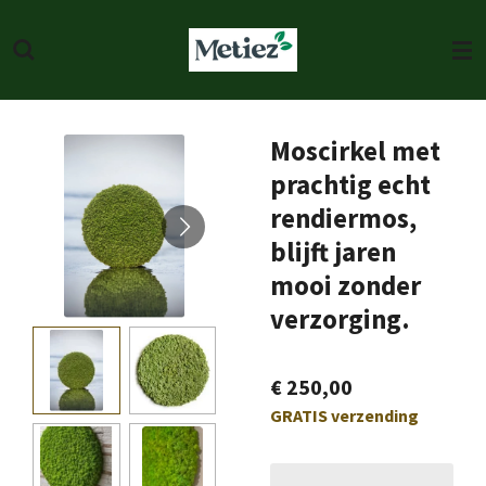
Ga
direct
naar
de
hoofdinhoud
Moscirkel met
prachtig echt
rendiermos,
blijft jaren
mooi zonder
verzorging.
€ 250,00
GRATIS verzending