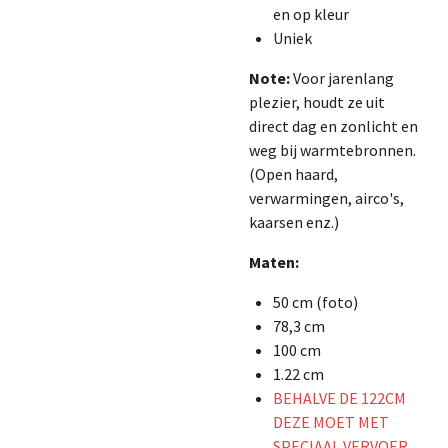
en op kleur
Uniek
Note:
Voor jarenlang
plezier, houdt ze uit
direct dag en zonlicht en
weg bij warmtebronnen.
(Open haard,
verwarmingen, airco's,
kaarsen enz.)
Maten:
50 cm (foto)
78,3 cm
100 cm
1.22 cm
BEHALVE DE 122CM
DEZE MOET MET
SPECIAAL VERVOER