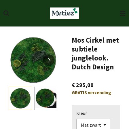
Ga
direct
naar
de
hoofdinhoud
Mos Cirkel met
subtiele
junglelook.
Dutch Design
€ 295,00
GRATIS verzending
Kleur