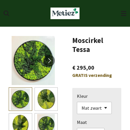
Ga
direct
naar
de
hoofdinhoud
Moscirkel
Tessa
€ 295,00
GRATIS verzending
Kleur
Maat