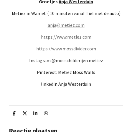
Groetjes
Anja Westerduin
Metiez in
Wamel. ( 10 minuten vanaf Tiel met de auto)
anja@metiez.com
https://www.metiez.com
https://www.mossdivider.com
Instagram @mosschilderijen.metiez
Pinterest: Metiez Moss Walls
linkedIn Anja Westerduin
D
D
S
D
e
e
h
e
l
e
a
l
Reactie plaatsen
e
l
r
e