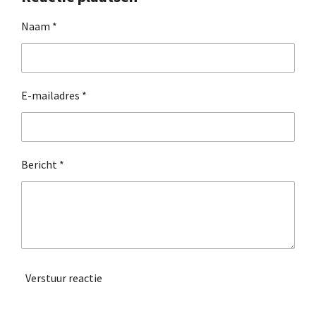
n
e
n
Naam *
E-mailadres *
Bericht *
Verstuur reactie