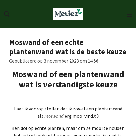
Ga
direct
naar
de
hoofdinhoud
Moswand of een echte
plantenwand wat is de beste keuze
Gepubliceerd op 3 november 2023 om 14:56
Moswand of een plantenwand
wat is verstandigste keuze
Laat ik voorop stellen dat ik zowel een plantenwand
als
moswand
erg mooi vind.😍
Ben dol op echte planten, maar om ze mooi te houden
heb je toch ook echt groene vingers nodig. En niet te